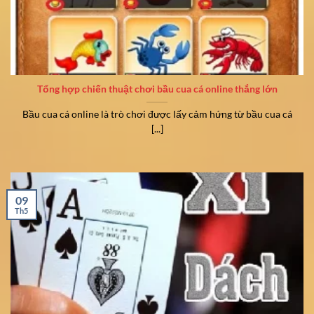
Tổng hợp chiến thuật chơi bầu cua cá online thắng lớn
Bầu cua cá online là trò chơi được lấy cảm hứng từ bầu cua cá
[...]
09
Th5