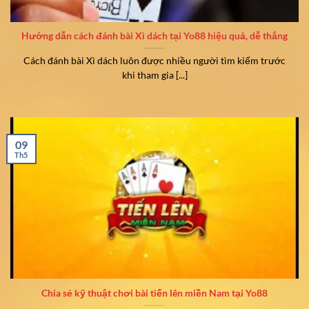
Hướng dẫn cách đánh bài Xì dách tại Yo88 hiệu quả, dễ thắng
Cách đánh bài Xì dách luôn được nhiều người tìm kiếm trước
khi tham gia [...]
09
Th5
Chia sẻ kỹ thuật chơi bài tiến lên miền Nam tại Yo88