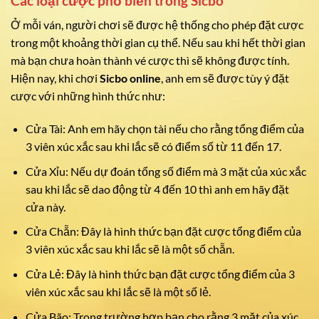
Các loại cược phổ biến trong Sicbo
Ở mỗi ván, người chơi sẽ được hệ thống cho phép đặt cược
trong một khoảng thời gian cụ thể. Nếu sau khi hết thời gian
mà bạn chưa hoàn thành vé cược thì sẽ không được tính.
Hiện nay, khi chơi
Sicbo online
, anh em sẽ được tùy ý đặt
cược với những hình thức như:
Cửa Tài: Anh em hãy chọn tài nếu cho rằng tổng điểm của
3 viên xúc xắc sau khi lắc sẽ có điểm số từ 11 đến 17.
Cửa Xỉu: Nếu dự đoán tổng số điểm mà 3 mặt của xúc xắc
sau khi lắc sẽ dao động từ 4 đến 10 thì anh em hãy đặt
cửa này.
Cửa Chẵn: Đây là hình thức bạn đặt cược tổng điểm của
3 viên xúc xắc sau khi lắc sẽ là một số chẵn.
Cửa Lẻ: Đây là hình thức bạn đặt cược tổng điểm của 3
viên xúc xắc sau khi lắc sẽ là một số lẻ.
Cửa Bão: Trong trường hợp bạn cho rằng 3 mặt của xúc