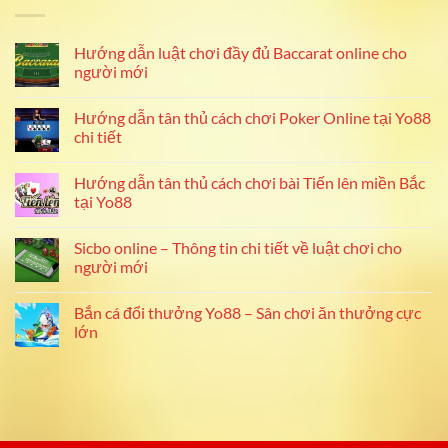
Hướng dẫn luật chơi đầy đủ Baccarat online cho
người mới
Hướng dẫn tân thủ cách chơi Poker Online tại Yo88
chi tiết
Hướng dẫn tân thủ cách chơi bài Tiến lên miền Bắc
tại Yo88
Sicbo online – Thông tin chi tiết về luật chơi cho
người mới
Bắn cá đổi thưởng Yo88 – Sân chơi ăn thưởng cực
lớn