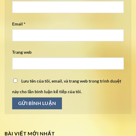
Email
*
Trang web
Lưu tên của tôi, email, và trang web trong trình duyệt
này cho lần bình luận kế tiếp của tôi.
BÀI VIẾT MỚI NHẤT