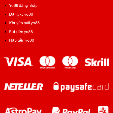
Yo88 đăng nhập
Đăng ký yo88
Khuyến mãi yo88
Rút tiền yo88
Nạp tiền yo88