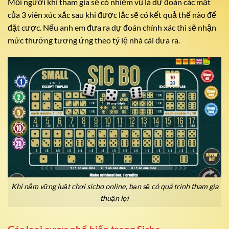
Mỗi người khi tham gia sẽ có nhiệm vụ là dự đoán các mặt
của 3 viên xúc xắc sau khi được lắc sẽ có kết quả thế nào để
đặt cược. Nếu anh em đưa ra dự đoán chính xác thì sẽ nhận
mức thưởng tương ứng theo tỷ lệ nhà cái đưa ra.
Khi nắm vững luật chơi sicbo online, bạn sẽ có quá trình tham gia
thuận lợi