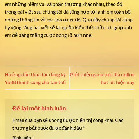
em những niềm vui và phần thưởng khác nhau, theo đó
trong bài viết sau chúng tôi đã tổng hợp tới anh em toàn bộ
những thông tin về các kèo cược đó. Qua đây chúng tôi cũng
hy vọng rằng bài viết sẽ là nguồn kiến thức hữu ích giúp anh
em dễ dàng thắng cược bóng rổ hơn nhé.
Hướng dẫn thao tác đăng ký
Giới thiệu game xóc đĩa online
Yo88 thành công cho tân thủ
hot hit hiện nay
Để lại một bình luận
Email của bạn sẽ không được hiển thị công khai.
Các
trường bắt buộc được đánh dấu
*
Bình luận
*