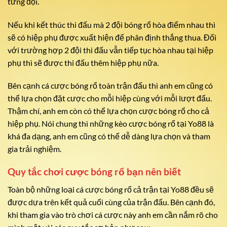
từng đội.
Nếu khi kết thúc thi đấu mà 2 đội bóng rổ hòa điểm nhau thì
sẽ có hiệp phụ được xuất hiện để phân định thắng thua. Đối
với trường hợp 2 đội thi đấu vẫn tiếp tục hòa nhau tại hiệp
phụ thì sẽ được thi đấu thêm hiệp phụ nữa.
Bên cạnh cá cược bóng rổ toàn trận đấu thì anh em cũng có
thể lựa chọn đặt cược cho mỗi hiệp cùng với mỗi lượt đấu.
Thậm chí, anh em còn có thể lựa chọn cược bóng rổ cho cả
hiệp phụ. Nói chung thì những kèo cược bóng rổ tại Yo88 là
khá đa dạng, anh em cũng có thể dễ dàng lựa chọn và tham
gia trải nghiệm.
Quy tắc chơi cược bóng rổ bạn nên biết
Toàn bộ những loại cá cược bóng rổ cả trận tại Yo88 đều sẽ
được dựa trên kết quả cuối cùng của trận đấu. Bên cạnh đó,
khi tham gia vào trò chơi cá cược này anh em cần nắm rõ cho