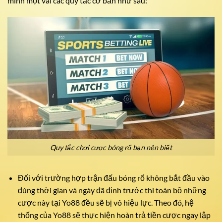
mình một vài các quy tắc cơ bản như sau:
Quy tắc chơi cược bóng rổ bạn nên biết
Đối với trường hợp trận đấu bóng rổ không bắt đầu vào
đúng thời gian và ngày đã định trước thì toàn bộ những
cược này tại Yo88 đều sẽ bị vô hiệu lực. Theo đó, hệ
thống của Yo88 sẽ thực hiện hoàn trả tiền cược ngay lập