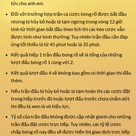
tức cho anh em.
Đối với trường hợp trận cá cược bóng rổ được bắt đầu
nhưng bị hủy bỏ hoặc là tạm ngưng trong vòng 12 giờ
tính từ thời gian bắt đầu theo lịch thì các kèo cược vẫn
được tính như bình thường. Tuy nhiên trận đầu cần đáp
ứng tối thiểu là từ 45 phút hoặc là 35 phút.
Kết quả hiệp 1 trận đấu bóng rổ sẽ là tổng của những
lượt đấu bóng rổ 1 cùng với 2.
Kết quả lượt đấu 4 sẽ không bao gồm có thời gian thi đấu
thêm.
Nếu trận đấu bị hủy bỏ hoặc là tạm hoãn thì các cược đặt
trong hiệp trước đó hoặc lượt đấu trước chưa chấm dứt
thì đều bị xem là vô hiệu lực.
Tỷ số của trận đấu không được cập nhật giành cho những
trận đấu đặt cược trực tiếp. Tuy nhiên, các tỷ lệ cược
chấp bóng rổ này đều sẽ được hiển thị giao dịch trực tiếp