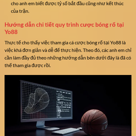
cho anh em biết được tỷ số bắt đầu cũng như kết thúc
của trận.
Hướng dẫn chi tiết quy trình cược bóng rổ tại
Yo88
Thực tế cho thấy việc tham gia cá cược bóng rổ tại Yo88 là
việc khá đơn giản và dễ để thực hiện. Theo đó, các anh em chỉ
cần làm đầy đủ theo những hướng dẫn bên dưới đây là đã có
thể tham gia được rồi.