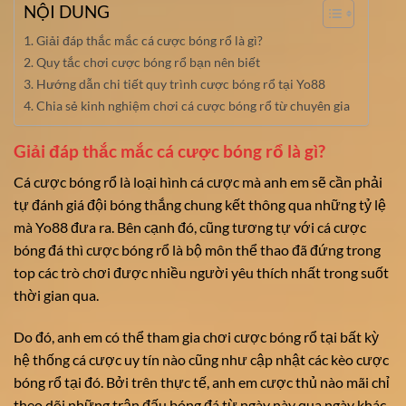
NỘI DUNG
Giải đáp thắc mắc cá cược bóng rổ là gì?
Quy tắc chơi cược bóng rổ bạn nên biết
Hướng dẫn chi tiết quy trình cược bóng rổ tại Yo88
Chia sẻ kinh nghiệm chơi cá cược bóng rổ từ chuyên gia
Giải đáp thắc mắc cá cược bóng rổ là gì?
Cá cược bóng rổ là loại hình cá cược mà anh em sẽ cần phải
tự đánh giá đội bóng thắng chung kết thông qua những tỷ lệ
mà Yo88 đưa ra. Bên cạnh đó, cũng tương tự với cá cược
bóng đá thì cược bóng rổ là bộ môn thể thao đã đứng trong
top các trò chơi được nhiều người yêu thích nhất trong suốt
thời gian qua.
Do đó, anh em có thể tham gia chơi cược bóng rổ tại bất kỳ
hệ thống cá cược uy tín nào cũng như cập nhật các kèo cược
bóng rổ tại đó. Bởi trên thực tế, anh em cược thủ nào mãi chỉ
theo dõi những trận đấu bóng đá từ ngày này qua ngày khác