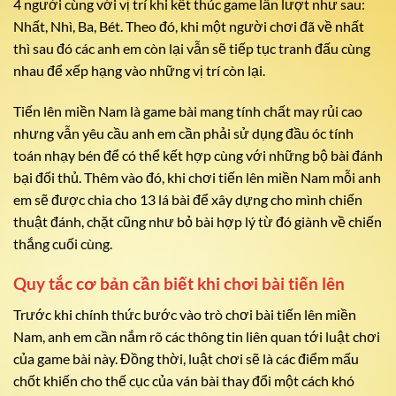
4 người cùng với vị trí khi kết thúc game lần lượt như sau:
Nhất, Nhì, Ba, Bét. Theo đó, khi một người chơi đã về nhất
thì sau đó các anh em còn lại vẫn sẽ tiếp tục tranh đấu cùng
nhau để xếp hạng vào những vị trí còn lại.
Tiến lên miền Nam là game bài mang tính chất may rủi cao
nhưng vẫn yêu cầu anh em cần phải sử dụng đầu óc tính
toán nhạy bén để có thể kết hợp cùng với những bộ bài đánh
bại đối thủ. Thêm vào đó, khi chơi tiến lên miền Nam mỗi anh
em sẽ được chia cho 13 lá bài để xây dựng cho mình chiến
thuật đánh, chặt cũng như bỏ bài hợp lý từ đó giành về chiến
thắng cuối cùng.
Quy tắc cơ bản cần biết khi chơi bài tiến lên
Trước khi chính thức bước vào trò chơi bài tiến lên miền
Nam, anh em cần nắm rõ các thông tin liên quan tới luật chơi
của game bài này. Đồng thời, luật chơi sẽ là các điểm mấu
chốt khiến cho thế cục của ván bài thay đổi một cách khó