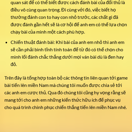
quan sát để có thể biết được cách đánh bài của đối thủ là
điều vô cùng quan trọng. Đi cùng với đó, việc biết họ
thường đánh con to hay con nhỏ trước, các chất gì đã
được đánh gần hết sẽ là cơ hội để anh em có thể lựa chọn
chạy bài của mình một cách phù hợp.
Chiến thuật đánh bài: Khi bài của anh em nhỏ thì anh em
sẽ cần phải bình tĩnh tính toán để từ đó có thể chọn cho
mình lối đánh chắc thắng dưới mọi ván bài dù là đen hay
đỏ.
Trên đây là tổng hợp toàn bộ các thông tin liên quan tới game
bài tiến lên miền Nam mà chúng tôi muốn được chia sẻ tới
các anh em cược thủ. Qua đó chúng tôi cũng hy vọng rằng sẽ
mang tới cho anh em những kiến thức hữu ích để phục vụ
cho quá trình chinh phục chiến thắng tiến lên miền Nam nhé.