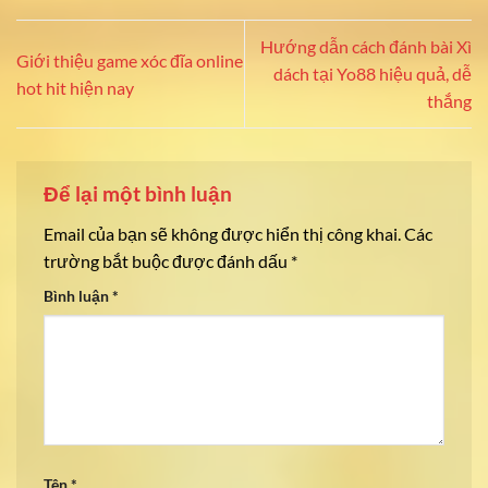
Hướng dẫn cách đánh bài Xì
Giới thiệu game xóc đĩa online
dách tại Yo88 hiệu quả, dễ
hot hit hiện nay
thắng
Để lại một bình luận
Email của bạn sẽ không được hiển thị công khai.
Các
trường bắt buộc được đánh dấu
*
Bình luận
*
Tên
*