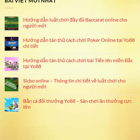
BÀI VIẾT MỚI NHẤT
Hướng dẫn luật chơi đầy đủ Baccarat online cho
người mới
Hướng dẫn tân thủ cách chơi Poker Online tại Yo88
chi tiết
Hướng dẫn tân thủ cách chơi bài Tiến lên miền Bắc
tại Yo88
Sicbo online – Thông tin chi tiết về luật chơi cho
người mới
Bắn cá đổi thưởng Yo88 – Sân chơi ăn thưởng cực
lớn