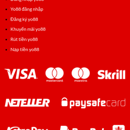
Yo88 đăng nhập
Đăng ký yo88
Khuyến mãi yo88
Rút tiền yo88
Nạp tiền yo88