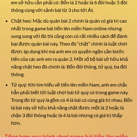
em sở hữu cần phải có: Bốn lá 2 hoặc là 6 đôi hoặc 5 đôi
thông cùng với sảnh bài từ 3 cho tới Át.
Chặt heo: Mặc dù quân bài 2 chính là quân có giá trị cao
nhất trong game bài tiến lên miền Nam online nhưng
song song với đó thì cũng còn có rất nhiều cách để đánh
bại được quân bài này. Theo đó “chặt” chính là luật chơi
được áp dụng khi mà anh em có quyền ngăn cản bước
tiến của các anh em ra quân 2. Một số bộ bài sở hữu khả
năng chặt heo đó chính là: Bốn đôi thông, tứ quý, ba đôi
thông.
Tứ quý: Khi tìm hiểu về tiến lên miền Nam, anh em chắc
hẳn phải biết tới luật chơi bài tứ quý có trong game này.
Trong đó tứ quý là gồm có 4 lá bài có cùng giá trị nhau. Bốn
lá bài này sở hữu khả năng chặt được một lá 2 hoặc là
chặn 3 đôi thông hoặc là 4 lá bài nhưng có giá trị thấp
hơn.
Tổng hợp quy trình chơi game bài tiến lên miền