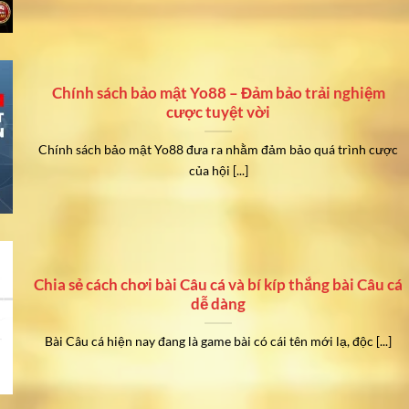
Chính sách bảo mật Yo88 – Đảm bảo trải nghiệm
cược tuyệt vời
Chính sách bảo mật Yo88 đưa ra nhằm đảm bảo quá trình cược
của hội [...]
Chia sẻ cách chơi bài Câu cá và bí kíp thắng bài Câu cá
dễ dàng
Bài Câu cá hiện nay đang là game bài có cái tên mới lạ, độc [...]