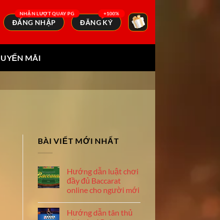
ĐĂNG NHẬP
ĐĂNG KÝ
UYẾN MÃI
BÀI VIẾT MỚI NHẤT
Hướng dẫn luật chơi
đầy đủ Baccarat
online cho người mới
Hướng dẫn tân thủ