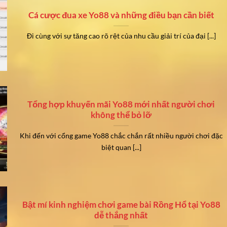
Cá cược đua xe Yo88 và những điều bạn cần biết
Đi cùng với sự tăng cao rõ rệt của nhu cầu giải trí của đại [...]
Tổng hợp khuyến mãi Yo88 mới nhất người chơi
không thể bỏ lỡ
Khi đến với cổng game Yo88 chắc chắn rất nhiều người chơi đặc
biệt quan [...]
Bật mí kinh nghiệm chơi game bài Rồng Hổ tại Yo88
dễ thắng nhất