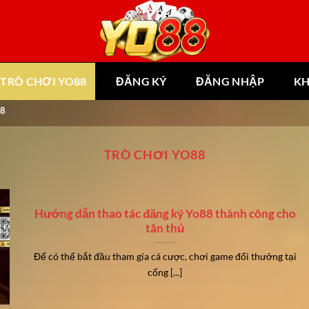
TRÒ CHƠI YO88
ĐĂNG KÝ
ĐĂNG NHẬP
KH
88
TRÒ CHƠI YO88
Hướng dẫn thao tác đăng ký Yo88 thành công cho
tân thủ
Để có thể bắt đầu tham gia cá cược, chơi game đổi thưởng tại
cổng [...]